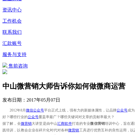
资讯中心
工作机会
联系我们
汇款账号
服务与支持
售前咨询
中山微营销大师告诉你如何做微商运营
发布日期：
2017年05月07日
2012年8月
微信
公众号
平台正式上线，强有力的新媒体属性，让品牌
公众号
成为
好？哪些行业的
公众号
覆盖率最广？哪些关键词对文章的贡献率最大？
据了解，全
微营销
大讲堂是由中山
汇商软件
打造的专业
微信营销
培训中心，旨在通
践培训，以教会企业在碎片化时代对各种
微营销
工具进行优势互补的良性运用，以