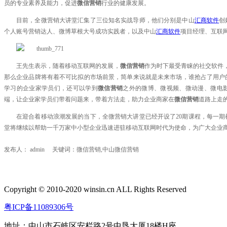
员的专业素养及能力，促进
微信营销
行业的健康发展。
目前，全微营销大讲堂汇集了三位知名实战导师，他们分别是中山
汇商软件
创
个人账号营销达人、微博草根大号成功实践者，以及中山
汇商软件
项目经理、互联
王先生表示，随着移动互联网的发展，
微信营销
作为时下最受青睐的社交软件
那么企业品牌将有着不可比拟的市场前景，简单来说就是未来市场，谁抢占了用户
学习的企业家学员们，还可以学到
微信营销
之外的微博、微视频、微动漫、微电影
端，让企业家学员们带着问题来，带着方法走，助力企业商家在
微信营销
道路上走
在迎合着移动浪潮发展的当下，全微营销大讲堂已经开设了20期课程，每一
堂将继续以帮助一千万家中小型企业迅速进驻移动互联网时代为使命，为广大企业
发布人： admin 关键词：
微信营销,中山微信营销
Copyright © 2010-2020 winsin.cn ALL Rights Reserved
粤ICP备11089306号
地址：中山市石岐区安栏路2号中恳大厦18楼H座