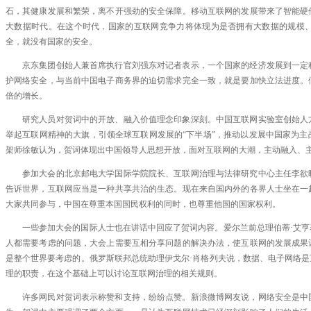
石，其健康发展和繁荣，离不开强劲的安全保障。移动互联网的发展带来了智能硬
大数据时代。在这个时代，国家的互联网竞争力将体现为是否拥有大数据的规模
全，就没有国家的安全。
京东集团创始人兼首席执行官刘强东对记者表示，一个国家的经济发展到一定
护网络安全，与当前中国电子商务界的迫切需求完全一致，就是要加快立法进度。
倍的增长。
研究人员对贺词中的开放、融入价值理念印象深刻。中国互联网实验室创始人
举起互联网精神的大旗，引领全球互联网发展的“下半场”，推动以发展中国家为主
架师徐敏认为，贺词体现出中国领导人思想开放，面对互联网的大潮，主动融入、
参加大会的北京邮电大学国际学院院长、互联网治理与法律研究中心主任李欲
告诉世界，互联网应当是一种共享共治的生态。现在来自国内外的各界人士坐在一
大家共同参与，中国在尊重本国国民权利的同时，也尊重他国的国家权利。
一些参加大会的国际人士也在讲话中回应了贺词内容。爱尔兰前总理伯蒂·艾
人都需要考虑的问题，大会上需要互相分享问题的解决办法，使互联网的发展成果
是整个世界要考虑的。俄罗斯联邦总统助理伊戈尔·肖格列夫说，数据、电子网络
理的职责，在这个基础上可以讨论互联网治理的相关规则。
许多网民对贺词表示称赞和支持，纷纷点赞。新浪微博网友说，网络安全是中