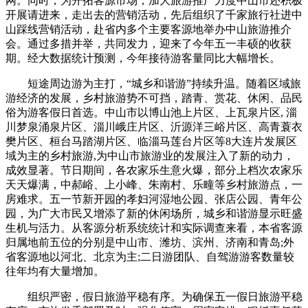
网。同时，为开拓客源市场，加大旅游推广力度中山市还积极
开展请进来，走出去的营销活动，先后组织了千家旅行社进中
山踩线营销活动，赴省内多个主要客源地举办中山旅游推介
会。通过多措并举，共同发力，迎来了今年五一丰硕的收获
期。经大数据统计预测，今年接待游客量同比大幅增长。
短途周边游为主打，“城乡和谐游”持续升温。随着区域旅
游经济的发展，乡村旅游势不可挡，踏青、赏花、休闲、品民
俗为游客假日首选。中山市以博山池上片区、上瓦泉片区, 淄
川梦泉涌泉片区、淄川峨庄片区、沂源洋三峪片区、高青蓑衣
樊片区、桓台马踏湖片区、临淄马莲台片区等8大连片发展区
域为主的乡村旅游,为中山市旅游业的发展注入了新的动力，
成效显著。节日期间，各农家乐生意火爆，部分上档次农家乐
天天爆满，中郝峪、上小峰、朱南村、乐疃等乡村旅游点，一
房难求。五一节新开园的孝妇河湿地公园、张店公园、青年公
园，为广大市民又增添了新的休闲场所，城乡和谐游显示旺盛
生机与活力。从客源分析系统统计和实际调查来看，本省客源
归属地前五位的分别是中山市、潍坊、滨州、济南和青岛;外
省客源地以河北、北京为主;二日游团队、自驾游游客数量较
往年均有大量增加。
组织严密，假日旅游平稳有序。为确保五一假日旅游平稳