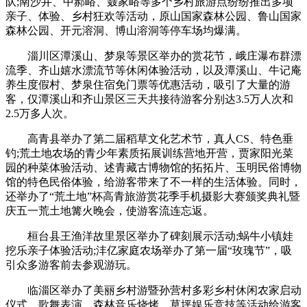
队;南沙井、中郝峪、聂家峪等多个乡村旅游点纷纷推出多项
亲子、体验、乡村狂欢等活动，原山国家森林公园、鲁山国家
森林公园、开元溶洞、博山溶洞等停车场均爆满。
淄川区潭溪山、梦泉等景区举办的赏花节，峨庄瀑布群漂
流季、齐山嬉水漂流节等休闲体验活动，以及潭溪山、牛记庵
养生度假村、梦泉住宿免门票等优惠活动，吸引了大量的游
客，仅潭溪山和齐山景区三天共接待游客分别达3.5万人次和
2.5万多人次。
高青县举办了第二届稻草文化艺术节，真人CS、特色垂
钓;荒土地农场的青少年素质拓展训练营地开营，贾家阳光菜
园的种菜体验活动、述青藏古博物馆的拓拓片、玉明民俗博物
馆的特色民俗体验，给游客带来了不一样的生活体验。同时，
还举办了“荒土地”杯高青旅游赏花季手机摄影大赛颁奖典礼暨
庆五一荒土地篝火晚会，使游客流连忘返。
桓台县王渔洋故里景区举办了碑刻展示活动;蜗牛小镇娃
挖乐亲子体验活动;沣亿家庭农场举办了第一届“玫瑰节”，吸
引众多游客前去参观游玩。
临淄区举办了美丽乡村游暨孙营村多彩乡村休闲农家启动
仪式，歌舞表演、森林音乐烧烤、草坪娱乐竞技等活动给游客