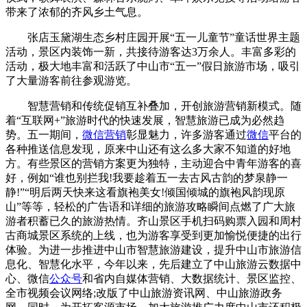
带来了浓郁的齐风乡土气息。
张店玉黛湖生态乡村庄园开展“五一儿童节”童话世界主题
活动，景区内装饰一新，共接待游客达3万余人。丰富多彩的
活动，极大地丰富和活跃了中山市“五一”假日旅游市场，吸引
了大量游客前往参观游览。
智慧营销和传统促销互补叠加，开创旅游营销新模式。随
着“互联网+”旅游时代的快速发展，智慧旅游已成为必然趋
势。五一期间，
微信营销
彰显魅力，许多游客通过
微信
平台的
各种推送信息发现，原来中山还有这么多大家不知道的好地
方。有些景区的营销方案更为独特，主动迎合中青年游客的喜
好，例如“谁也别拦我!我要趁着五一去古风古韵的梦泉静一
静!”“明后两天快来这看旗袍美女!倾国倾城的旗袍风韵现原
山”等等，轻松的广告语和详细的旅游攻略瞬间点燃了广大旅
游者积蓄已久的旅游热情。齐山景区手机扫码购票入园和周村
古商城景区系统的上线，也为游客享受到更加愉悦便捷的出行
体验。为进一步推进中山市智慧旅游建设，提升中山市旅游信
息化、智慧化水平，今年以来，先后建立了中山旅游云数据中
心、微信
公众号
和省内自媒体营销、大数据统计、景区监控、
全市视频会议网络;改版了中山旅游资讯网、中山旅游政务