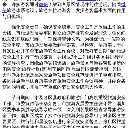
来，许多游客通过
微信
了解到各景区情况并前往游玩。随着
微
信
旅游体系建设，旅游在拉动游客、发掘游客需求方面的作用
与日俱增。
强化安全责任，确保安全稳定。安全工作是旅游工作的生
命线。市旅游发展委牢固树立旅游产业安全发展理念，强化红
线意识和底线思维，时刻保持警钟长鸣。为确保“五一”假期的
安全平稳，市旅游发展委做到早部署、早检查、早落实，于4
月20日召开了全市旅游安全工作会议，对做好节日期间的旅游
安全工作进行了动员部署，并组成7个工作组赴各区县进行现
场督导检查，围绕旅游宾馆饭店、旅游景区等游客聚集场所的
消防安全;旅行社租(使)用车辆问题;旅游景区流量控制、景区
大型游乐设施及高风险旅游项目安全规范等进行了重点排查。
各区县旅游局认真落实全市旅游安全工作会议精神，并结合各
辖区的特点，开展了有重点的节日安全隐患大检查。
节日期间，市及各区县政府和旅游部门高度重视旅游安全
工作，市委宣传部长毕荣青、市旅游发展委主任张守君、淄川
区委书李新胜等领导亲临一线，深入到各景区检查督导旅游安
全工作。淄川区成立了六个假日旅游安全督导组，对全区各主
要景区、旅行社和星级饭店进行全天候安全督查。张店区旅游
局组织全局执法力量每天对辖区内沃尔玛超市前、体育馆、博