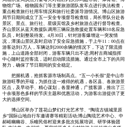
物馆广场、植物园东门等主要旅游团队发车点进行执法检查，
重点检查旅行社用车情况和旅行社委派导游情况。博山区旅游
局节日期间成立了五一安全专项督导检查组，局长带队分赴各
景区、景点、旅行社、星级宾馆及乡村旅游点进行督导检查。
齐山景区从蓝天救援队调用三辆应急救援处置车辆和10名应急
队员，时刻整装待发。4月30日，针对游客爆增这一突发情
况，潭溪山景区及时启动了安全应急措施，于上午11：00点在
游客达到1万人，车辆达到2000余辆的情况下，下达了限流措
施，上山道路全部封闭，游客车辆只出不进;周村古商城指挥
中心随时监控客流，适时启动限流措施。通过全市上下的共同
努力，确保了节日期间的安全稳定。
把握机遇，抢抓客源市场制高点。“五一小长假”是中山市
旅游旺季的开端，为抓住这一难得的机遇，各区县、各旅游景
区点，及早动手、精心谋划，各显神通，广揽客源，推出了三
十余项形色多样的节庆主题和优惠活动，为游客出游提供了更
大的选择空间。
博山区举办了莲花山梦幻灯光艺术节、“陶琉古镇城里原
乡”国际山地自行车邀请赛等精彩活动;博山陶琉艺术中心、中
郝峪幽幽谷、乐疃民俗村迎来多批次拓展培训、研学体验团