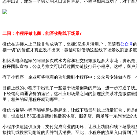
态中出走，建造一个独立的入口谈何容易。小程序如果成功了，对于百
二问：小程序做电商，能否收割线下场景?
微信在连接人上已经非常成功了，坐拥9亿多月活用户，但随着
公众号
接一切”的价值才真正发挥出来：微信可以借助这些线下场景收割更多
相比从电商起家的阿里多次试水内容和社交很难激起多大水花，腾讯走
程序团队宣布，公众号推文可以通过图文链接打开小程序。这样，商户
有了小程序，企业可将电商的功能搬到小程序中：公众号专注做内容，小
目前上线的小程序中出现了一些基于场景创新的产品，进一步打通了线上和
下经销商沟通议价的途径，这种应用场景之间的新连接关系才是微信最
里，相关的应用程序就到哪里。”
微信当希望小程序能够尽快跑起来，让线下场景与线上流量汇合，但是
用，也通过LBS直接连接到包括实体店、服务店、商场等一系列附近的
小程序快速提供服务，支付完成商业的闭环，让线上功能和线下场景相
接找到或搜索到附近的店并到店消费。至此，小程序的流量入口得到了