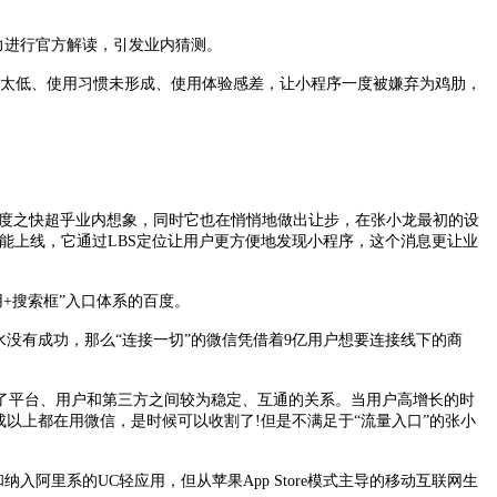
力进行官方解读，引发业内猜测。
频次太低、使用习惯未形成、使用体验感差，让小程序一度被嫌弃为鸡肋，
速度之快超乎业内想象，同时它也在悄悄地做出让步，在张小龙最初的设
功能上线，它通过LBS定位让用户更方便地发现小程序，这个消息更让业
用+搜索框”入口体系的百度。
没有成功，那么“连接一切”的微信凭借着9亿用户想要连接线下的商
了平台、用户和第三方之间较为稳定、互通的关系。当用户高增长的时
以上都在用微信，是时候可以收割了!但是不满足于“流量入口”的张小
入阿里系的UC轻应用，但从苹果App Store模式主导的移动互联网生