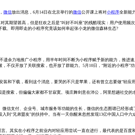
，
微信
放出消息，6月14日在北京举行的
微信
公开课上将对
小程序
全新能
让外界对其期望甚高，但是狂欢之后是“叫好不叫座”的残酷现实：用户使用
下载、即用即走的小程序究竟该如何串起张小龙的微信森林生态?
，不遗余力地推广小程序，用半年时间不断为小程序赋予新的能力，推进
，不仅开放了关联搜索，也开放了群能力。5月10日，“附近的小程序”
re安装和下载，看到这个消息，要哭的不只是苹果，还有曾立志要做“轻应
因是搜索，但偏偏大家都不甘寂寞。项庄舞剑意在沛公，阿里想趟社交的水
、微信支付、企业号、城市服务等功能的生长，微信的生态图谱已经形成
入到“兄弟盟友”的扶持中。当有一天你醒来忽然发现13亿中国人口中六成
者苦不堪言。其实在小程序之前业内对轻应用尝试一直在进行，最代表的是百度和纳