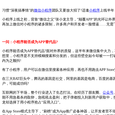
习惯“深夜搞事情”的
微信
小程序
团队又要放大招了!适逢
小程序
上线半年
小程序上线之初，背靠“微信之父”张小龙主导，“颠覆APP”的光环
再加上微信对小程序的诸多限制，许多商户和开发者一脸懵逼……无需
一问：小程序能否成为APP替代品?
小程序能否成为APP替代品?面对外界的质疑，这半年来微信集中火力
想里，小程序是不支持模糊搜索和分发的，但这些壁垒如今却被一一打破
内为之颤抖!
有了小程序，用户可以在微信里搜索各种应用，再也不用跑去APP Sto
在三大BAT巨头中，腾讯的基因是社交，阿里的基因是电商，百度的基
户，可能成功吗?
互联网的下半场，整个行业进入了生态打法。在经历了朋友圈、
公众号
期不用急着杀鸡取卵，急吼吼去盈利，把子弹都投入到新用户获取中，投
龙却选择了用小程序抢占“应用入口”。
在App Store模式主导下，“刷榜”成为App推广必备神器，让开发