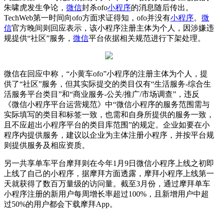
朱啸虎发生争论，
微信
封杀ofo
小程序
的消息随后传出。
TechWeb第一时间向ofo方面求证得知，ofo并没有
小程序
。
微
信
官方晚间则回应表示，该小程序注册主体为个人，因涉嫌违
规提供“社区”服务，
微信
平台依据相关规范进行下架处理。
微信在回应中称，“小黄车ofo”小程序的注册主体为个人，提
供了“社区”服务，但其实际提交的类目仅有“生活服务-综合生
活服务平台类目”和“商业服务-公关/推广/市场调查”，违反
《微信小程序平台运营规范》中“微信小程序的服务范围需与
实际填写的类目和标签一致，也需和自身所提供的服务一致，
且不应超出小程序平台的类目库范围”的规定。企业如要在小
程序内提供服务，建议以企业为主体注册小程序，并按平台规
则提供服务及相应资质。
另一共享单车平台摩拜则在今年1月9日微信小程序上线之初即
上线了自己的小程序，据摩拜方面透露，摩拜小程序上线第一
天就获得了数百万量级的访问量。截至3月份，通过摩拜单车
小程序注册的新用户每周增长率超过100%，且新增用户中超
过50%的用户都会下载摩拜App。