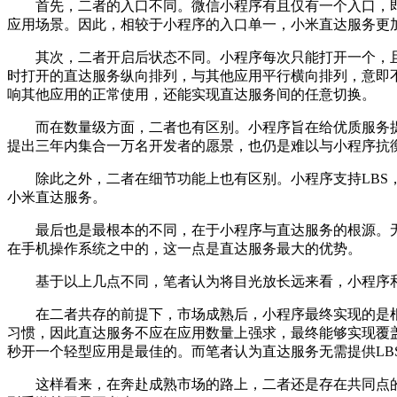
首先，二者的入口不同。微信小程序有且仅有一个入口，即微
应用场景。因此，相较于小程序的入口单一，小米直达服务更
其次，二者开启后状态不同。小程序每次只能打开一个，且
时打开的直达服务纵向排列，与其他应用平行横向排列，意即
响其他应用的正常使用，还能实现直达服务间的任意切换。
而在数量级方面，二者也有区别。小程序旨在给优质服务提
提出三年内集合一万名开发者的愿景，也仍是难以与小程序抗
除此之外，二者在细节功能上也有区别。小程序支持LBS，
小米直达服务。
最后也是最根本的不同，在于小程序与直达服务的根源。无论
在手机操作系统之中的，这一点是直达服务最大的优势。
基于以上几点不同，笔者认为将目光放长远来看，小程序和
在二者共存的前提下，市场成熟后，小程序最终实现的是根据
习惯，因此直达服务不应在应用数量上强求，最终能够实现覆
秒开一个轻型应用是最佳的。而笔者认为直达服务无需提供L
这样看来，在奔赴成熟市场的路上，二者还是存在共同点的