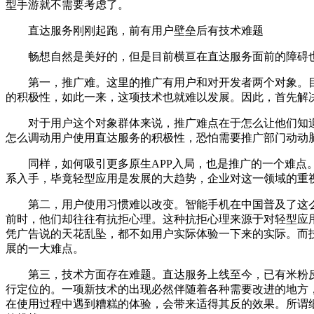
型手游就不需要考虑了。
直达服务刚刚起跑，前有用户壁垒后有技术难题
畅想自然是美好的，但是目前横亘在直达服务面前的障碍也
第一，推广难。这里的推广有用户和对开发者两个对象。目前
的积极性，如此一来，这项技术也就难以发展。因此，首先解
对于用户这个对象群体来说，推广难点在于怎么让他们知道
怎么调动用户使用直达服务的积极性，恐怕需要推广部门动动
同样，如何吸引更多原生APP入局，也是推广的一个难点。
系入手，毕竟轻型应用是发展的大趋势，企业对这一领域的重
第二，用户使用习惯难以改变。智能手机在中国普及了这么多
前时，他们却往往有抗拒心理。这种抗拒心理来源于对轻型应
凭广告说的天花乱坠，都不如用户实际体验一下来的实际。而
展的一大难点。
第三，技术方面存在难题。直达服务上线至今，已有米粉反
行定位的。一项新技术的出现必然伴随着各种需要改进的地方
在使用过程中遇到糟糕的体验，会带来适得其反的效果。所谓