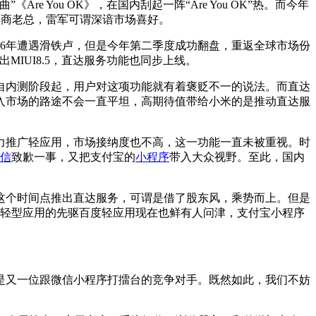
You OK》，在国内刮起一阵“Are You OK”热。而今年
助商老总，雷军可谓深谙市场喜好。
6年遭遇滑铁卢，但是今年第二季度成功翻盘，重返全球市场份
IUI8.5，直达服务功能也同步上线。
内测阶段起，用户对这项功能就有着褒贬不一的说法。而直达
入市场的路途不会一直平坦，高期待值带给小米的是推动直达服
力推广轻应用，市场接纳度也不高，这一功能一直未被重视。时
信
致歉一事，又把支付宝的
小程序
带入大众视野。至此，国内
这个时间点推出直达服务，可谓是借了股东风，乘势而上。但是
轻型应用的先驱百度轻应用现在也鲜有人问津，支付宝小程序
又一位跟微信小程序打擂台的竞争对手。既然如此，我们不妨