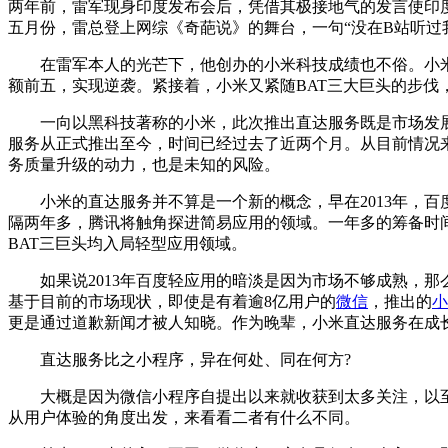
两年前，雷军现身印度发布会后，凭借其极接地气的发言使印度米粉的
五月份，雷总登上网综《奇葩说》的舞台，一句“没在B站听过
在雷军本人的光芒下，他创办的小米科技成绩也不俗。小米手
额前五，实现逆袭。紧接着，小米又紧随BAT三大巨头的步伐，
一向以黑科技著称的小米，此次推出直达服务既是市场发展
服务从正式推出至今，时间已经过去了近两个月。从目前情况
务质量升级的动力，也是未知的风险。
小米的直达服务并不算是一个新的概念，早在2013年，百
隔两年多，腾讯将触角探进简易应用的领域。一年多的筹备时
BAT三巨头均入局轻型应用领域。
如果说2013年百度轻应用的暗淡是因为市场不够成熟，那
基于目前的市场现状，即使是有着逾8亿用户的
微信
，推出的
小
更是通过道歉新闻才被人知晓。作为晚辈，小米直达服务在成
直达服务比之小程序，异在何处、同在何方?
大概是因为微信小程序自提出以来就收获到太多关注，以至
从用户体验的角度出发，来看看二者有什么不同。