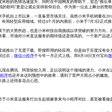
热情迅速提升。同时在中国网友的帮助下，雷总“推出单曲”《Are 
我的歌吗”更是让观众笑得前仰后合。作为第一位走上舞台的赞
机自上市以来，一直备受市场关注。虽然小米手机销量在201
布局轻型应用领域。经过4个月的内测后，小米于7月3日正式推出M
下的大势所趋，也是小米科技自我挑战以求突破的努力方向。自
来看，市场对小米直达服务的期待值还是很高的。一个新产品进
度就推出了无需下载、即搜即用的轻应用。但是由于百度没有全
间过后，
微信
小程序
于今年一月正式上线。而8月18日支付宝向
微
么现在腾讯、阿里纷纷入局，足以说明这个领域的潜力。小米在
程序
也还并未达到预想中的效果，遇到了雷声大雨点小的尴尬。
长路上还得多花点心思。
于小米直达服务打出生起就被拿来与小程序对比，甚至被看做是