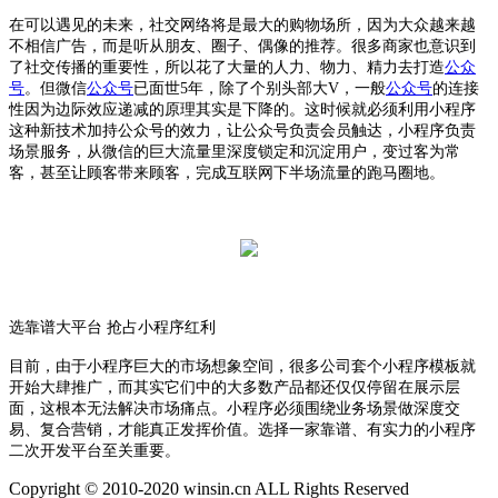
在可以遇见的未来，社交网络将是最大的购物场所，因为大众越来越
不相信广告，而是听从朋友、圈子、偶像的推荐。很多商家也意识到
了社交传播的重要性，所以花了大量的人力、物力、精力去打造
公众
号
。但微信
公众号
已面世5年，除了个别头部大V，一般
公众号
的连接
性因为边际效应递减的原理其实是下降的。这时候就必须利用小程序
这种新技术加持公众号的效力，让公众号负责会员触达，小程序负责
场景服务，从微信的巨大流量里深度锁定和沉淀用户，变过客为常
客，甚至让顾客带来顾客，完成互联网下半场流量的跑马圈地。
选靠谱大平台 抢占小程序红利
目前，由于小程序巨大的市场想象空间，很多公司套个小程序模板就
开始大肆推广，而其实它们中的大多数产品都还仅仅停留在展示层
面，这根本无法解决市场痛点。小程序必须围绕业务场景做深度交
易、复合营销，才能真正发挥价值。选择一家靠谱、有实力的小程序
二次开发平台至关重要。
Copyright © 2010-2020 winsin.cn ALL Rights Reserved