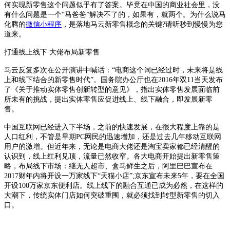
何实现新零售这个问题似乎有了答案。毕竟在中国的商业社会里，没
有什么问题是一个“马爸爸”解决不了的，如果有，就两个。为什么说马
化腾的
微信
小程序
，是落地马云新零售概念的关键?请听秒到慢慢为您
道来。
打通线上线下 大佬布局新零售
马云反复多次在公开演讲中喊话：“电商这个词已经过时，未来将是线
上和线下结合的新零售时代”。国务院办公厅也在2016年双11当天发布
了《关于推动实体零售创新转型的意见》，指出实体零售发展面临前
所未有的挑战，提出实体零售应促进线上、线下融合，即发展新零
售。
中国互联网已经进入下半场，之前的快速发展，在很大程度上靠的是
人口红利，不管是早期PC网民的迅速增加，还是过去几年移动互联网
用户的激增。但近年来，无论是电商大佬还是淘宝卖家都已经清醒的
认识到，线上红利见顶，流量已然收窄。各大电商开始提出新零售策
略，布局线下市场：继无人超市、盒马鲜生之后，阿里巴巴宣布在
2017财年内将开设一万家线下“天猫小店”;京东宣布未来5年，要在全国
开设100万家京东便利店。线上线下的融合互通已成为必然，在这样的
大潮下，传统实体门店如何突破重围，就必须找到转型新零售的切入
口。