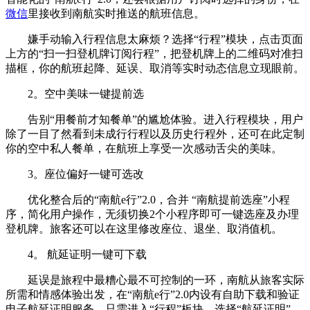
微信
里接收到南航实时推送的航班信息。
嫌手动输入行程信息太麻烦？选择“行程”模块，点击页面
上方的“扫一扫登机牌订阅行程”，把登机牌上的二维码对准扫
描框，你的航班起降、延误、取消等实时动态信息立现眼前。
2。空中美味一键提前选
告别“用餐前才知餐单”的尴尬体验。进入行程模块，用户
除了一目了然看到未成行行程以及历史行程外，还可在此定制
你的空中私人餐单，在航班上享受一次感动舌尖的美味。
3。座位偏好一键可选改
优化整合后的“南航e行”2.0，合并 “南航提前选座”小程
序，简化用户操作，无须切换2个小程序即可一键选座及办理
登机牌。旅客还可以在这里修改座位、退坐、取消值机。
4。 航延证明一键可下载
延误是旅程中最糟心最不可控制的一环，南航从旅客实际
所需和情感体验出发，在“南航e行”2.0内设有自助下载和验证
电子航延证明服务。只需进入“行程”板块，选择“航延证明”，