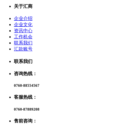
关于汇商
企业介绍
企业文化
资讯中心
工作机会
联系我们
汇款账号
联系我们
咨询热线：
0760-88554567
客服热线：
0760-87889208
售前咨询：