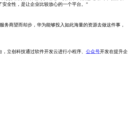
了安全性，是让企业比较放心的一个平台。”
的服务商望而却步，华为能够投入如此海量的资源去做这件事，
台，立创科技通过软件开发云进行小程序、
公众号
开发在提升企