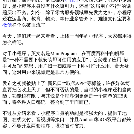
疑，是小程序本身没有什么吸引力，还是“这届用户不行”的话
题层出不穷。如今，除了零售服务领域率先发力之外，小程序
还在运营商、教育、物流、等行业多管齐下。难怪支付宝要和
微信
挣个头破血流了。
今天，咱们就一起来看看，上线一周年的小程序，大家都用得
怎么样吧。
对于小程序，英文名是Mini Program，在百度百科中的解释
是“一种不需要下载安装即可使用的应用”，它实现了应用“触
手可及”的梦想，用户扫一扫或搜一下即可打开应用。毫无疑
问，这对用户来说肯定是非常方便的。
发布之初就被贴上了“新风口”“取代APP”等标签，许多媒体简
直要把它吹上天了，但不可否认的是，当时的小程序还相当简
陋，功能也有限，与其说是个程序倒更像是一个简单的H5页
面，将各种入口都统一整合到了里面而已。
不过从介绍来看，小程序自身的功能是很强大的，提供了地
图、在线支付、音视频等接口，并且Android和iOS双平台都兼
容，不容开发两套程序，堪称省时省力。