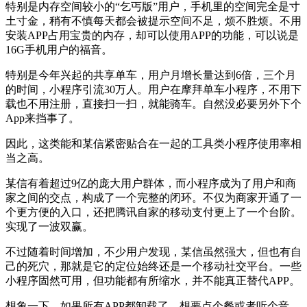
特别是内存空间较小的“乞丐版”用户，手机里的空间完全是寸
土寸金，稍有不慎每天都会被提示空间不足，烦不胜烦。不用
安装APP占用宝贵的内存，却可以使用APP的功能，可以说是
16G手机用户的福音。
特别是今年兴起的共享单车，用户月增长量达到6倍，三个月
的时间，小程序引流30万人。用户在摩拜单车小程序，不用下
载也不用注册，直接扫一扫，就能骑车。自然没必要另外下个
App来挡事了。
因此，这类能和某信紧密贴合在一起的工具类小程序使用率相
当之高。
某信有着超过9亿的庞大用户群体，而小程序成为了用户和商
家之间的交点，构成了一个完整的闭环。不仅为商家开通了一
个更方便的入口，还把腾讯自家的移动支付更上了一个台阶。
实现了一波双赢。
不过随着时间增加，不少用户发现，某信虽然强大，但也有自
己的死穴，那就是它的定位始终还是一个移动社交平台。一些
小程序固然可用，但功能都有所缩水，并不能真正替代APP。
想象一下，如果所有APP都卸载了，想要点个餐或者听个音