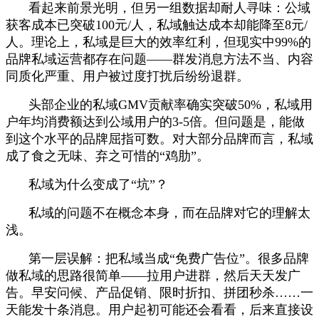
看起来前景光明，但另一组数据却耐人寻味：公域
获客成本已突破100元/人，私域触达成本却能降至8元/
人。理论上，私域是巨大的效率红利，但现实中99%的
品牌私域运营都存在问题——群发消息方法不当、内容
同质化严重、用户被过度打扰后纷纷退群。
头部企业的私域GMV贡献率确实突破50%，私域用
户年均消费额达到公域用户的3-5倍。但问题是，能做
到这个水平的品牌屈指可数。对大部分品牌而言，私域
成了食之无味、弃之可惜的“鸡肋”。
私域为什么变成了“坑”？
私域的问题不在概念本身，而在品牌对它的理解太
浅。
第一层误解：把私域当成“免费广告位”。很多品牌
做私域的思路很简单——拉用户进群，然后天天发广
告。早安问候、产品促销、限时折扣、拼团秒杀……一
天能发十条消息。用户起初可能还会看看，后来直接设