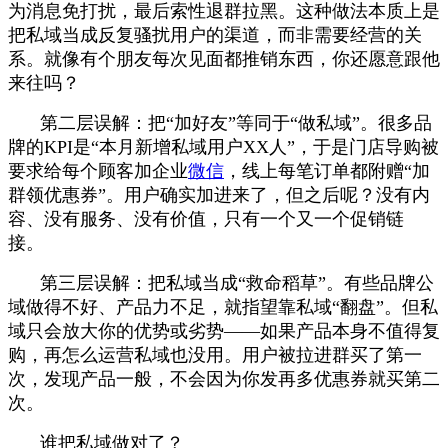
为消息免打扰，最后索性退群拉黑。这种做法本质上是
把私域当成反复骚扰用户的渠道，而非需要经营的关
系。就像有个朋友每次见面都推销东西，你还愿意跟他
来往吗？
第二层误解：把“加好友”等同于“做私域”。很多品
牌的KPI是“本月新增私域用户XX人”，于是门店导购被
要求给每个顾客加企业
微信
，线上每笔订单都附赠“加
群领优惠券”。用户确实加进来了，但之后呢？没有内
容、没有服务、没有价值，只有一个又一个促销链
接。
第三层误解：把私域当成“救命稻草”。有些品牌公
域做得不好、产品力不足，就指望靠私域“翻盘”。但私
域只会放大你的优势或劣势——如果产品本身不值得复
购，再怎么运营私域也没用。用户被拉进群买了第一
次，发现产品一般，不会因为你发再多优惠券就买第二
次。
谁把私域做对了？